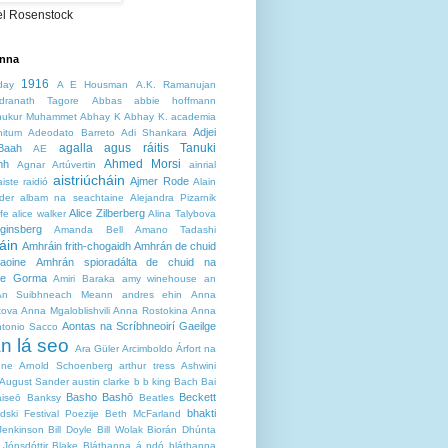
el Rosenstock
anna
1916
day
A E Housman
A.K. Ramanujan
dranath Tagore
Abbas
abbie hoffmann
hukur Muhammet
Abhay K
Abhay K.
academia
Adjei
nitum
Adeodato Barreto
Adi Shankara
agalla agus ráitis Tanuki
Baah
AE
Ahmed Morsi
mh
Agnar Artúvertin
ainrial
aistriúcháin
Ajmer Rode
aiste raidió
Alain
der
albam na seachtaine
Alejandra Pizarnik
Alice Zilberberg
ffe
alice walker
Alina Talybova
ginsberg
Amanda Bell
Amano Tadashi
áin
Amhráin frith-chogaidh
Amhrán de chuid
aoine
Amhrán spioradálta de chuid na
ne Gorma
Amiri Baraka
amy winehouse
an
An Suibhneach Meann
andres ehin
Anna
tova
Anna Mgaloblishvili
Anna Rostokina
Anna
Aontas na Scríbhneoirí Gaeilge
tonio Sacco
an lá seo
Ara Güler
Arcimboldo
Árfort na
nne
Arnold Schoenberg
arthur tress
Ashwini
August Sander
austin clarke
b b king
Bach
Bai
Basho
Bashō
Beckett
aiseō
Banksy
Beatles
bhakti
dski Festival Poezije
Beth McFarland
Jenkinson
Bill Doyle
Bill Wolak
Biorán Dhúnta
a Jónsdóttir
Blake
Bláthanna á ndó
bláthanna