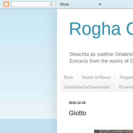
Rogha G
Sleachta as saothar Ghabri
Extracts from the works of 
Baile
Maidir le/About
Teagmh
Íoslódálacha/Downloads
Rosens
2015-12-16
Giotto