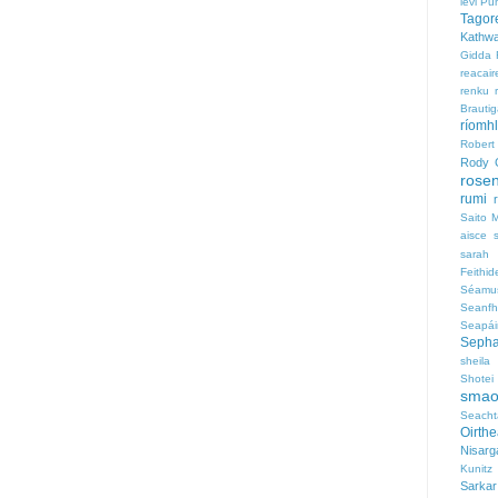
levi
Pu
Tagor
Kathwa
Gidda
reacair
renku
Brauti
ríomh
Robert
Rody 
rose
rumi
Saito M
aisce
sarah 
Feithid
Séamu
Seanfh
Seapái
Sepha
sheila 
Shotei
sma
Seacht
Oirth
Nisarg
Kunitz
Sarkar