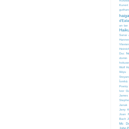
nGiúda
Kunert
guthan
haig
d'Eala
an lae
Haiku
Sanai 
Hanne
Vlavia
Heinric
h
Duc
domin
hokuse
Wolf
H
Ikkyu
Stoyan
Íomhá
Poetry
Ivor G
James 
Stephe
Janak
Jerry 
Joan F
Bach
J
Mc Do
John P