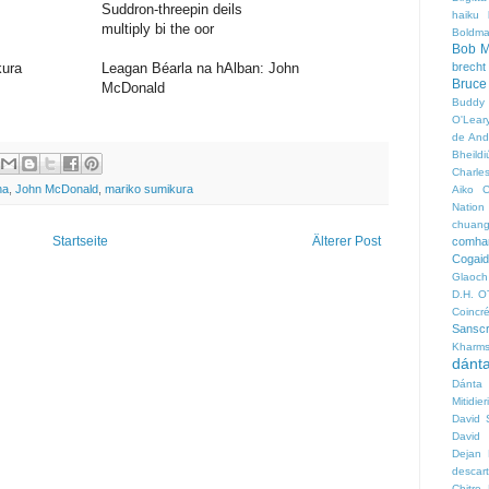
Suddron-threepin deils
haiku
multiply bi the oor
Boldm
Bob M
kura
Leagan Béarla na hAlban: John
brecht
Bruce
McDonald
Buddy 
O'Lear
de And
Bheildi
Charle
ha
,
John McDonald
,
mariko sumikura
Aiko
C
Nation
chuan
Startseite
Älterer Post
comha
Cogai
Glaoch
D.H. O
Coincré
Sanscr
Kharm
dánta
Dánta 
Mitidieri
David 
David
Dejan 
descar
Chitre