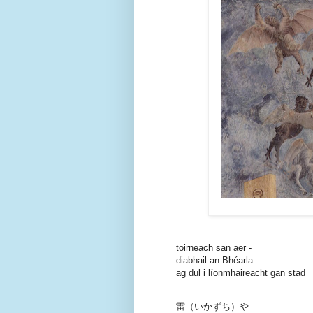
toirneach san aer -
diabhail an Bhéarla
ag dul i líonmhaireacht gan stad
雷（いかずち）や―