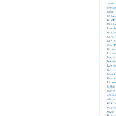
Josef 
plunket
harjo
Chikak
K.Satc
Kālidā
kate b
Rexrot
Keys
K
K
Kon
k
das
Kunwa
Idirná
langst
leabha
Leona
Rozmu
litreac
Balaba
luimn
Máisti
Manoha
chagall
Atwoo
mari
Fearnl
oliver
Hussa