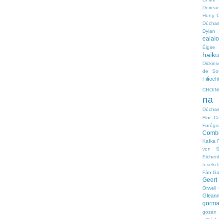
Doirea
Hong O
Dúchas
Dylan
ealaí
Éigse 
haiku
Dickin
de So
Filío
CHOIN
na 
Dúcha
Flor C
Forógr
Comb
Kafka
von S
Eichen
fuseki
Fán
Ga
Geert
Orwell
Glean
gorm
gozan