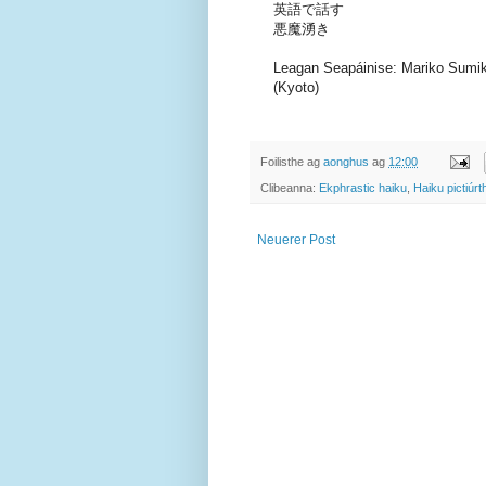
英語で話す
悪魔湧き
Leagan Seapáinise: Mariko Sumi
(Kyoto)
Foilisthe ag
aonghus
ag
12:00
Clibeanna:
Ekphrastic haiku
,
Haiku pictiúrt
Neuerer Post