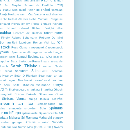
Rabindranath
ne
R. S. Thomas
rabia al-Basri
e
Rafiq
Rad Maythil
Raffael de Gruttola
ri
Rahul Soni
raidió
Rainn do pháistí
Ramaiah
Rati Saxena
Ranjit Hoskote
rann
ravi shankar
eacht
Refaat Alareer
Reha Yünlüel
Rengetsu
rensaku
Revolutionary Poets Brigade
Richard
gan
richard dehmel
Richard Wright
rilke
leabhar
robert burns
Risteárd de Buitléar
 Pinsky
Robert Schumann
Roberto De Mitri
ron
Gorman
Rolf Jacobsen
Roman Vishniac
nstock
Rosa Clement
rosenstok & rosenstock
ryokan
Ryunosuke Akutagawa
saadi
Saigyo
santoka
Samuel Beckett
okichi
sami
saor in
sappho
Sara Littlecrow-Russell
sara teasdale
Sarah Thilykou
kirsch
sarmad
Scairt
Schumann
schubert
e
scéal
seamán
s Heaney
Seán Ó Riordáin
Sean-nath an lae
ocail agus Nuafhocail
seanfhocal an lae
senryu
n
seiju
Seitei (Shotei) Watanabe
rdim
Shakespeare
shankara
Shankha Ghosh
wingfield
Shinku Fukuda
Shinohara Ontei
Shrikant Verma
shugo takaka
Slóivéin
oineamh an lae
Smaoineamh na
Spáinnis
smaointe
aine
snowden
Soin
ear na hEorpa
Sri
splanc-aiste
Splancscéalta
adatta Maharaj
Sri Ramana Maharshi
Stanley
Strauss
Subodh
stefan george
suantraí
sufi
súil siar
Sumio Mori (1919- 2010 )
Swami