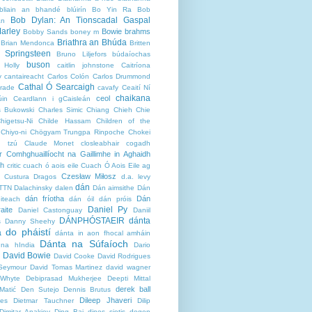
bliain an bhandé
blúirín
Bo Yin Ra
Bob
Bob Dylan: An Tionscadal Gaspal
an
arley
Bowie
brahms
Bobby Sands
boney m
Briathra an Bhúda
Brian Mendonca
Britten
 Springsteen
Bruno Liljefors
búdaíochas
buson
Holly
caitlin johnstone
Caitríona
y
cantaireacht
Carlos Colón
Carlos Drummond
Cathal Ó Searcaigh
rade
cavafy
Ceaití Ní
chaikana
ceol
úin
Ceardlann i gCaisleán
s Bukowski
Charles Simic
Chiang Chieh
Chie
higetsu-Ni
Childe Hassam
Children of the
Chiyo-ni
Chögyam Trungpa Rinpoche
Chokei
g tzú
Claude Monet
closleabhair
cogadh
r
Comhghuaillíocht na Gaillimhe in Aghaidh
dh
critic
cuach ó aois eile
Cuach Ó Aois Eile ag
Czesław Miłosz
Custura Dragos
d.a. levy
dán
TTN
Dalachinsky
dalen
Dán aimsithe
Dán
dán fríotha
Dán
iteach
dán óil
dán próis
Daniel Py
aite
Daniel Castonguay
Daniil
DÁNPHÓSTAEIR
dánta
s
Danny Sheehy
 do pháistí
dánta in aon fhocal amháin
Dánta na Súfaíoch
na hIndia
Dario
David Bowie
David Cooke
David Rodrigues
Seymour
David Tomas Martinez
david wagner
 Whyte
Debiprasad Mukherjee
Deepti Mittal
derek ball
Matić
Den Sutejo
Dennis Brutus
Dileep Jhaveri
tes
Dietmar Tauchner
Dilip
Dimitar Anakiev
Ding Bai
dinos siotis
dogen