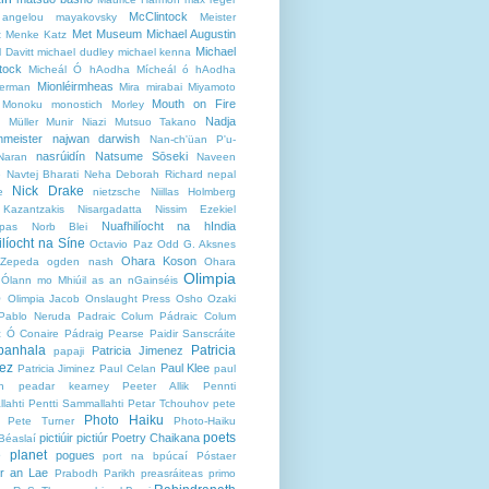
McClintock
angelou
mayakovsky
Meister
Met Museum
Michael Augustin
t
Menke Katz
Michael
 Davitt
michael dudley
michael kenna
tock
Micheál Ó hAodha
Mícheál ó hAodha
Mionléirmheas
German
Mira
mirabai
Miyamoto
Mouth on Fire
Monoku
monostich
Morley
Nadja
Müller
Munir Niazi
Mutsuo Takano
meister
najwan darwish
Nan-ch'üan P'u-
nasrúidín
Natsume Sōseki
Naran
Naveen
e
Navtej Bharati
Neha Deborah Richard
nepal
Nick Drake
e
nietzsche
Niillas Holmberg
Kazantzakis
Nisargadatta
Nissim Ezekiel
Nuafhilíocht na hIndia
pas
Norb Blei
líocht na Síne
Octavio Paz
Odd G. Aksnes
Ohara Koson
 Zepeda
ogden nash
Ohara
Olimpia
Ólann mo Mhiúil as an nGainséis
b
Olimpia Jacob
Onslaught Press
Osho
Ozaki
Pablo Neruda
Padraic Colum
Pádraic Colum
c Ó Conaire
Pádraig Pearse
Paidir Sanscráite
panhala
Patricia
Patricia Jimenez
papaji
ez
Paul Klee
Patricia Jiminez
Paul Celan
paul
n
peadar kearney
Peeter Allik
Pennti
lahti
Pentti Sammallahti
Petar Tchouhov
pete
Photo Haiku
Pete Turner
Photo-Haiku
poets
pictiúir
pictiúr
Poetry Chaikana
Béaslaí
e planet
pogues
port na bpúcaí
Póstaer
r an Lae
Prabodh Parikh
preasráiteas
primo