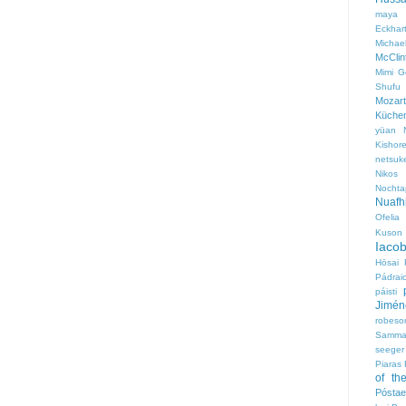
maya 
Eckhar
Michael
McClin
Mimi 
Shufu
Mozart
Küchen
yüan
Kishor
netsuk
Nikos 
Nochta
Nuafhi
Ofelia
Kuson
Iaco
Hōsai
Pádrai
páisti
Jimén
robeso
Sammal
seeger
Piaras 
of th
Póstae