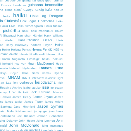
ch
Gregory Orr
grianghraf
grieg
groth
Günter
guthanna beannaithe
Gustav Landauer
hafiz
na binne síoraí
György Kurtág
haibun
haiku
a
Haiku ag Freagairt
haika
ín Chríostaí
Haiku agus Gealtachas
haiku
Haiku Elvis
Haiku frithchogaidh
Haiku fuaime.
 pictiúrtha
hailu
haki madhubuti
Hakim
Al-Ghaznavi
Han shan
Händel
Hank Williams
Hans-Christian Oeser
s Wader
Haris
Heine
nos
Harry Brockway
hartnett
Haydn
Helena Peričić
h Heine
Helena Pericic
Hélène
emant divate
Henrik Nordbrandt
Hesse
hilde
Hiroshi Sugimoto
Hiroshige
hokku
hokusai
Hugh MacDiarmid
i
hokushi
hsu yun
Hugo
I bhfocail Osho
ussein Habasch
Hyderabad
Ikkyû Sojun
Ilhan Sami Çomak
Iliyana
IMRAM
ova
INNTI
interview
invisible light
Íoslódálacha
ion codrescu
 an Lae
Irish
issa
 Reading Archive
isabel aguiar
ito sozan
Jack Kerouac
urney
J. W. Hackett
Jakuren
James Joyce
Baldwin
James Henry
James
ns
james taylor
James Tipton
james wright
Jason Symes
 Sapkota
Jane Hirshfield
Katz
Jiddu Krishnamurti
jm synge
joan baez
ontcuberta
Joe Brainard
Johann Sebastian
John
ohn Delaney
John Hewitt
John Lennon
John McDonald
nald
john mcmanus
rine
joni mitchell
johnny cash
jorge luis borges