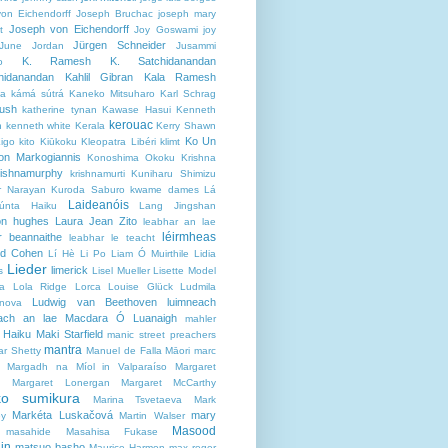
von Eichendorff
Joseph Bruchac
joseph mary
Joseph von Eichendorff
t
Joy Goswami
joy
Jürgen Schneider
June Jordan
Jusammi
K. Ramesh
K. Satchidanandan
o
hidanandan
Kahlil Gibran
Kala Ramesh
sa
kámá sútrá
Kaneko Mitsuharo
Karl Schrag
ush
katherine tynan
Kawase Hasui
Kenneth
kerouac
h
kenneth white
Kerala
Kerry Shawn
Ko Un
igo
kito
Kiūkoku
Kleopatra Libéri
klimt
on Markogiannis
Konoshima Okoku
Krishna
rishnamurphy
krishnamurti
Kuniharu Shimizu
r Narayan
Kuroda Saburo
kwame dames
Lá
Laideanóis
isúnta Haiku
Lang Jingshan
on hughes
Laura Jean Zito
leabhar an lae
léirmheas
r beannaithe
leabhar le teacht
rd Cohen
Lí Hè
Li Po
Liam Ó Muirthile
Lidia
Lieder
limerick
s
Lisel Mueller
Lisette Model
ha
Lola Ridge
Lorca
Louise Glück
Ludmila
Ludwig van Beethoven
luimneach
nova
each an lae
Macdara Ó Luanaigh
mahler
r Haiku
Maki Starfield
manic street preachers
mantra
r Shetty
Manuel de Falla
Māori
marc
Margadh na Míol in Valparaíso
Margaret
d
Margaret Lonergan
Margaret McCarthy
ko sumikura
Marina Tsvetaeva
Mark
Markéta Luskačová
mary
ey
Martin Walser
Masood
masahide
Masahisa Fukase
in
matsuo basho
Maurice Harmon
max reger