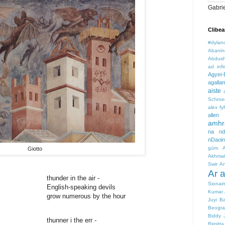
Gabri
Clibe
#dylan
Abanin
Abdus
ad infi
Agyei-
agalla
aiste
Schroe
alex fy
allen 
amhr
na nd
nDaoi
gúm
Giotto
Akhma
Swir
An
Ar 
thunder in the air -
Sionai
English-speaking devils
Kumar
grow numerous by the hour
Juyi
B
Beogra
Biddy 
thunner i the err -
Birgitt