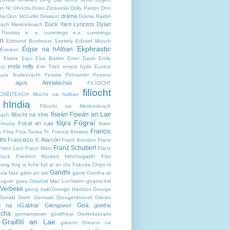
nn Ní Ghríofa
Đoko Zdraveski
Dolly Parton
Don
dráma
ai
Don McCullin
Dowson
Dráma Raidió
Duck Yard Lyricists
Dylan
ach Meiriceánach
 Thomas
e. e. cummings
e.e. cummings
on
Edmond Bordeaux Szekely
Edvard Munch
Ekphrastic
Éigse na hAlban
Éireann
Elaine Equi
Elsa Barker
Emer Davis
Emily
enda reilly
son
Erin Trieb
ernest hyde
Eunice
uza
fealsúnacht
Feasta
Fernando Pessoa
cht agus Ainrialachas
FILÍOCHT
filíocht
CRÉITEACH
filíocht na halban
hIndia
Filíocht na Meiriceánach
físeán
Físeán an Lae
filíocht na síne
sach
Fógraí
fógra
Focal an Lae
ernuda
foinn
Francis
a
Fóta
Fóta-Tanka
Fr. Francis Browne
es
Francisco X. Alarcón
Frank Kendon
Franz
Franz Schubert
Franz Liszt
Franz Marc
Franz
tuck
Friedrich Rückert
frithchogaidh
Fritz
berg
frog is fiche
fuil ar an rós
Fukuda Chiyo-ni
Gandhi
futa fata
gáire an lae
gaois
Gaotha ar
uguin
gaza
Gearóid Mac Lochlainn
gearrscéal
 Verbeke
georg trakl
George Harrison
George
Gerald Stern
Germain Droogenbroodt
Gibran
Goa
n na nGabhar
Glengower
goethe
acha
gormanstown
góstfhear
Govindasvami
Graifítí an Lae
greann
Greann na